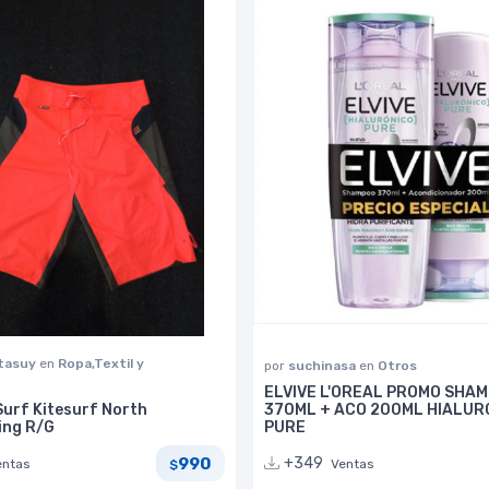
tasuy
en
Ropa,Textil y
por
suchinasa
en
Otros
ELVIVE L'OREAL PROMO SHA
urf Kitesurf North
370ML + ACO 200ML HIALUR
ing R/G
PURE
990
+349
entas
Ventas
$