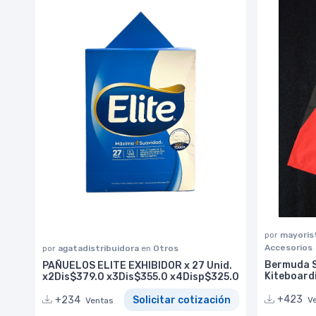
por
mayoris
Accesorios
por
agatadistribuidora
en
Otros
Bermuda S
PAÑUELOS ELITE EXHIBIDOR x 27 Unid.
Kiteboard
x2Dis$379.0 x3Dis$355.0 x4Disp$325.0
+423
+234
Solicitar cotización
V
Ventas