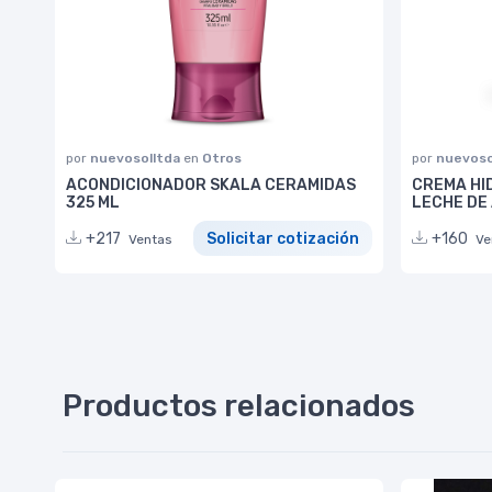
por
nuevosolltda
en
Otros
por
nuevoso
ACONDICIONADOR SKALA CERAMIDAS
CREMA HI
325 ML
LECHE DE
+217
Solicitar cotización
+160
Ventas
Ve
Productos relacionados