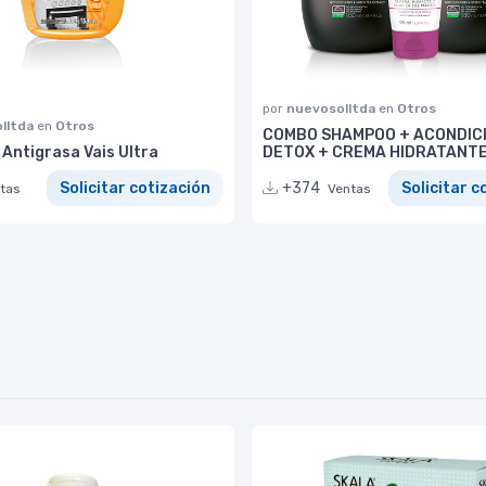
por
nuevosolltda
en
Otros
lltda
en
Otros
COMBO SHAMPOO + ACONDIC
Antigrasa Vais Ultra
DETOX + CREMA HIDRATANT
Solicitar cotización
+374
Solicitar c
tas
Ventas