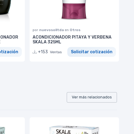
por
nuevosolltda
en
Otros
IONADOR
ACONDICIONADOR PITAYA Y VERBENA
E
SKALA 325ML
otización
+153
Solicitar cotización
Ventas
Ver más relacionados