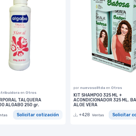
por
nuevosolltda
en
Otros
stribuidora
en
Otros
KIT SHAMPOO 325 ML +
RPORAL TALQUERA
ACONDICIONADOR 325 ML. B
O ALGABO 250 gr.
ALOE VERA
Solicitar cotización
+428
Solicitar c
ntas
Ventas