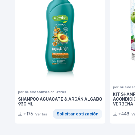
por
nuevoso
por
nuevosolltda
en
Otros
KIT SHAMP
SHAMPOO AGUACATE & ARGÁN ALGABO
ACONDICIO
930 ML
VERBENA
+176
Solicitar cotización
+448
Ventas
V