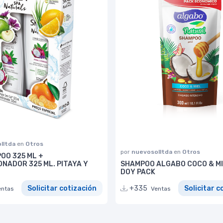
lltda
en
Otros
por
nuevosolltda
en
Otros
OO 325 ML +
NADOR 325 ML. PITAYA Y
SHAMPOO ALGABO COCO & MI
DOY PACK
Solicitar cotización
+335
Solicitar c
entas
Ventas