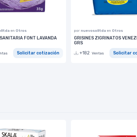
lltda
en
Otros
por
nuevosolltda
en
Otros
 SANITARIA FONT LAVANDA
GRISINES ZIGRINATOS VENEZ
GRS
Solicitar cotización
+182
Solicitar c
ntas
Ventas