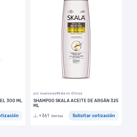
por
nuevosolltda
en
Otros
EL 300 ML
SHAMPOO SKALA ACEITE DE ARGÁN 325
ML
otización
+361
Solicitar cotización
Ventas