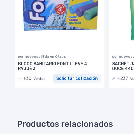
por
nuevosolltda
en
Otros
por
nuevoso
BLOCO SANITARIO FONT LLEVE 4
SACHET J
PAGUÉ 3
DOCE 44
+30
Solicitar cotización
+237
Ventas
V
Productos relacionados