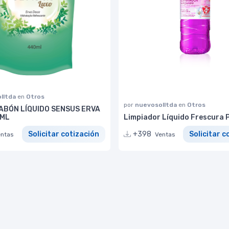
lltda
en
Otros
por
nuevosolltda
en
Otros
ABÓN LÍQUIDO SENSUS ERVA
0ML
Limpiador Líquido Frescura 
Solicitar cotización
+398
Solicitar c
entas
Ventas