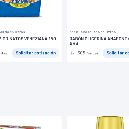
lltda
en
Otros
por
nuevosolltda
en
Otros
 ZIGRINATOS VENEZIANA 180
JABÓN GLICERINA ANAFONT 
GRS
Solicitar cotización
+305
Solicitar c
ntas
Ventas