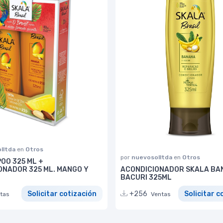
lltda
en
Otros
por
nuevosolltda
en
Otros
OO 325 ML +
ONADOR 325 ML. MANGO Y
ACONDICIONADOR SKALA BA
BACURI 325ML
Solicitar cotización
+256
Solicitar c
tas
Ventas