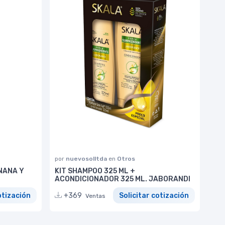
por
nuevosolltda
en
Otros
NANA Y
KIT SHAMPOO 325 ML +
ACONDICIONADOR 325 ML. JABORANDI
otización
+369
Solicitar cotización
Ventas