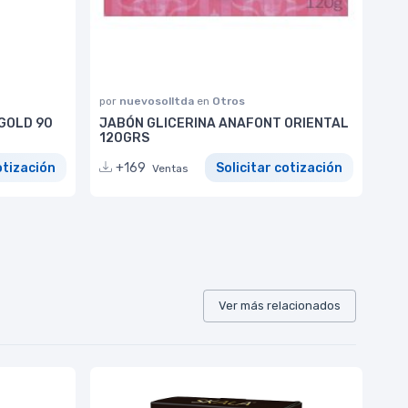
por
nuevosolltda
en
Otros
GOLD 90
JABÓN GLICERINA ANAFONT ORIENTAL
120GRS
otización
+169
Solicitar cotización
Ventas
Ver más relacionados