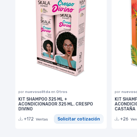
por
nuevosolltda
en
Otros
por
nuevoso
KIT SHAMPOO 325 ML +
KIT SHAMP
ACONDICIONADOR 325 ML. CRESPO
ACONDICI
DIVINO
CASTAÑA
+172
Solicitar cotización
+26
Ventas
Ven