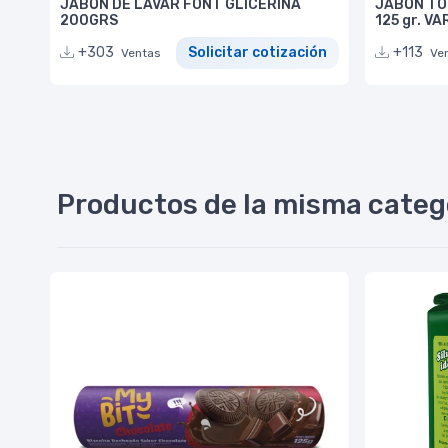
JABÓN DE LAVAR FONT GLICERINA
JABÓN TO
200GRS
125 gr. V
+303
Solicitar cotización
+113
Ventas
Ve
Productos de la misma categ