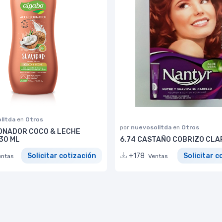
lltda
en
Otros
por
nuevosolltda
en
Otros
ONADOR COCO & LECHE
30 ML
6.74 CASTAÑO COBRIZO CLA
Solicitar cotización
+178
Solicitar c
entas
Ventas