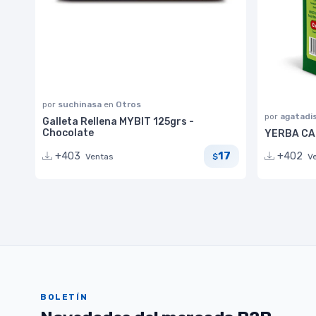
por
suchinasa
en
Otros
por
agatadi
Galleta Rellena MYBIT 125grs -
Chocolate
YERBA CAB
17
+403
+402
Ventas
$
V
BOLETÍN