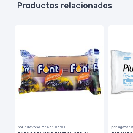
Productos relacionados
por
nuevosolltda
en
Otros
por
agatadi