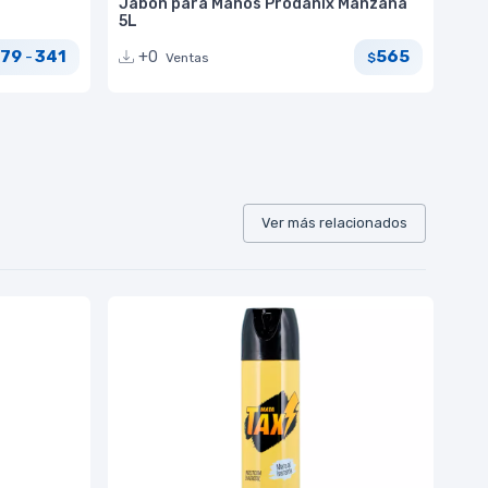
Jabón para Manos Prodanix Manzana
5L
379
341
565
+0
-
Ventas
$
Ver más relacionados