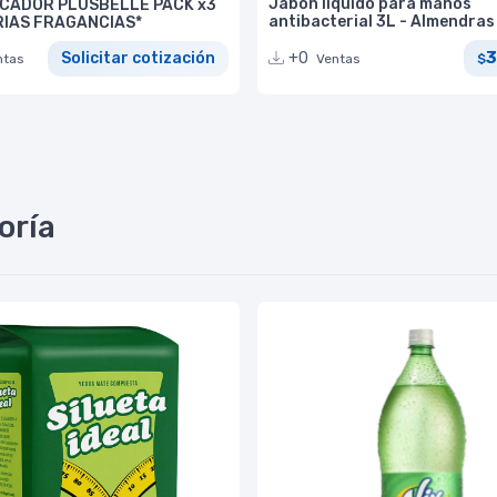
Jabón liquido para manos
CADOR PLUSBELLE PACK x3
antibacterial 3L - Almendras
ARIAS FRAGANCIAS*
+0
Solicitar cotización
Ventas
ntas
$
oría