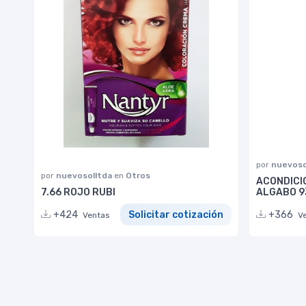
por
nuevoso
por
nuevosolltda
en
Otros
ACONDICI
7.66 ROJO RUBI
ALGABO 9
+424
Solicitar cotización
+366
Ventas
V