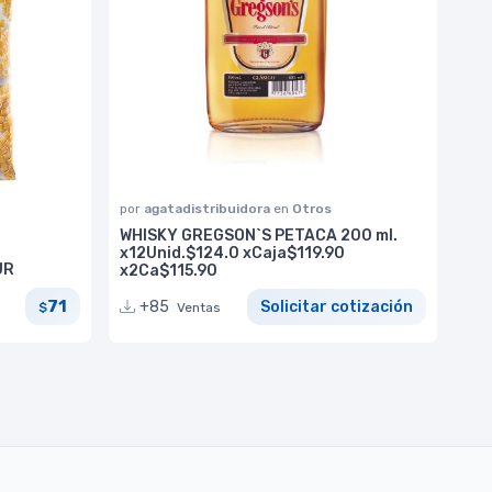
por
agatadistribuidora
en
Otros
WHISKY GREGSON`S PETACA 200 ml.
x12Unid.$124.0 xCaja$119.90
UR
x2Ca$115.90
71
+85
Solicitar cotización
$
Ventas