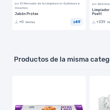
por
El Mercado de la Limpieza
en
Químicos e
por
distric
Insumos
Limpiador 
Jabón Protex
Poett
49
+0
+339
Ventas
V
$
Productos de la misma categ