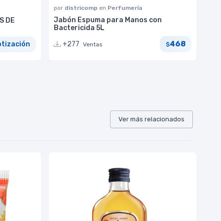
por
districomp
en
Perfumería
Jabón Espuma para Manos con
S DE
Bactericida 5L
468
+277
otización
Ventas
$
Ver más relacionados