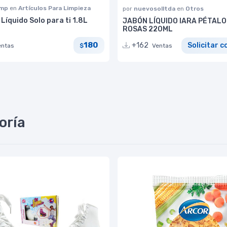
omp
en
Artículos Para Limpieza
por
nuevosolltda
en
Otros
Líquido Solo para ti 1.8L
JABÓN LÍQUIDO IARA PÉTALO
ROSAS 220ML
180
+162
Solicitar c
entas
$
Ventas
oría