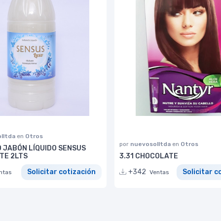
lltda
en
Otros
por
nuevosolltda
en
Otros
 JABÓN LÍQUIDO SENSUS
TE 2LTS
3.31 CHOCOLATE
Solicitar cotización
+342
Solicitar c
ntas
Ventas