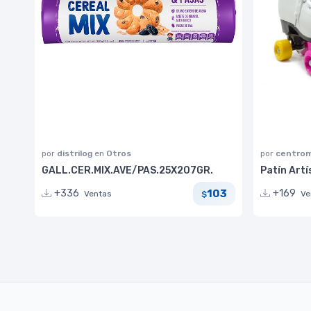
por
distrilog
en
Otros
por
centrom
GALL.CER.MIX.AVE/PAS.25X207GR.
Patín Art
103
+336
+169
Ventas
Ve
$