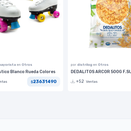
ayorista
en
Otros
por
distrilog
en
Otros
ístico Blanco Rueda Colores
DEDALITOS ARCOR 500G F.S
23631490
+52
ntas
Ventas
$