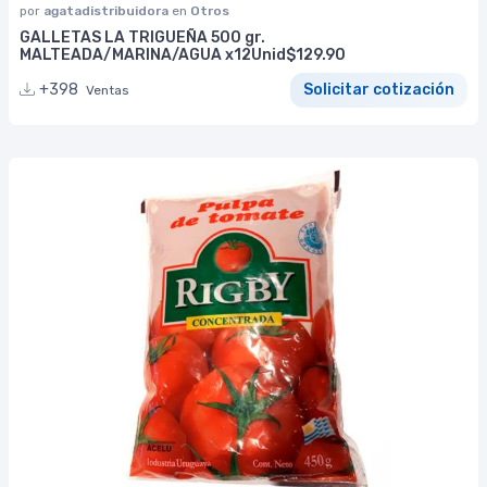
por
agatadistribuidora
en
Otros
GALLETAS LA TRIGUEÑA 500 gr.
MALTEADA/MARINA/AGUA x12Unid$129.90
+398
Solicitar cotización
Ventas