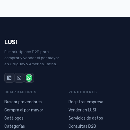
LUSI
El marketplace B2B para
comprar y vender al por mayor
en Uruguay y América Latina.
COMPRADORES
VENDEDORES
Buscar proveedores
Registrar empresa
Compra al por mayor
Vender en LUSI
Catálogos
Servicios de datos
Categorías
Consultas B2B