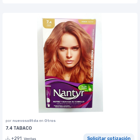
por
nuevosolltda
en
Otros
7.4 TABACO
+291
Solicitar cotización
Ventas