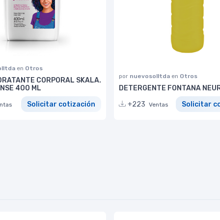
lltda
en
Otros
por
nuevosolltda
en
Otros
DRATANTE CORPORAL SKALA.
ENSE 400 ML
DETERGENTE FONTANA NEU
Solicitar cotización
+223
Solicitar c
ntas
Ventas