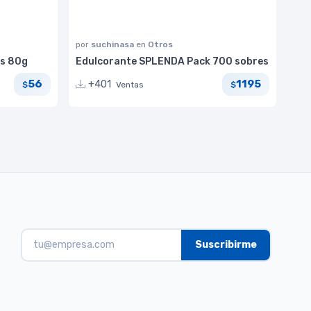
por
suchinasa
en
Otros
as 80g
Edulcorante SPLENDA Pack 700 sobres
56
1195
+401
Ventas
$
$