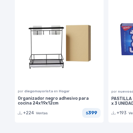
por
diegomayorista
en
Hogar
por
nuevoso
Organizador negro adhesivo para
PASTILLA
cocina 24x19x12cm
x 3 UNIDA
399
+224
+193
Ventas
$
Ve