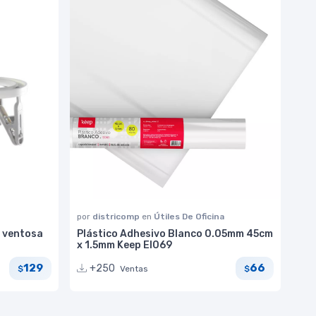
por
districomp
en
Útiles De Oficina
 ventosa
Plástico Adhesivo Blanco 0.05mm 45cm
x 1.5mm Keep EI069
129
66
+250
Ventas
$
$