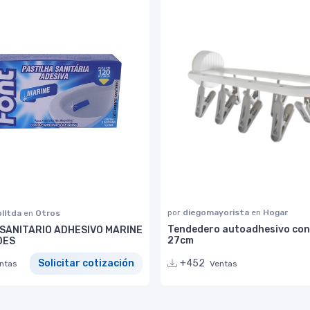
por
diegomayorista
en
Hogar
lltda
en
Otros
Tendedero autoadhesivo con
 SANITARIO ADHESIVO MARINE
27cm
DES
+452
Solicitar cotización
Ventas
ntas