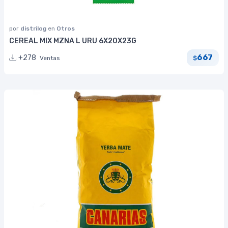
por
distrilog
en
Otros
CEREAL MIX MZNA L URU 6X20X23G
667
+278
Ventas
$