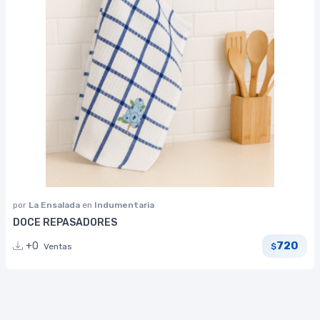
por
La Ensalada
en
Indumentaria
DOCE REPASADORES
720
+0
Ventas
$