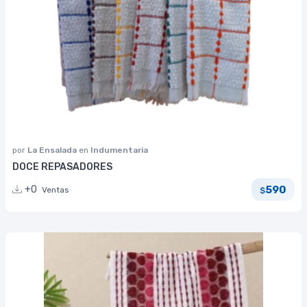
por
La Ensalada
en
Indumentaria
DOCE REPASADORES
590
+0
Ventas
$