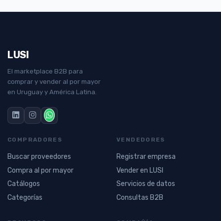
LUSI
El marketplace B2B para
comprar y vender al por mayor
en Uruguay y América Latina.
COMPRADORES
VENDEDORES
Buscar proveedores
Registrar empresa
Compra al por mayor
Vender en LUSI
Catálogos
Servicios de datos
Categorías
Consultas B2B