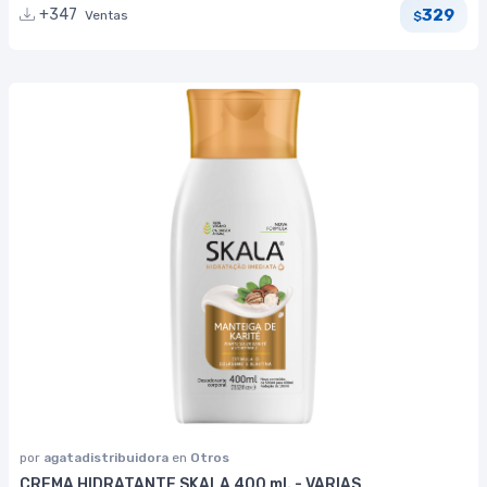
329
+347
Ventas
$
por
agatadistribuidora
en
Otros
CREMA HIDRATANTE SKALA 400 ml. - VARIAS