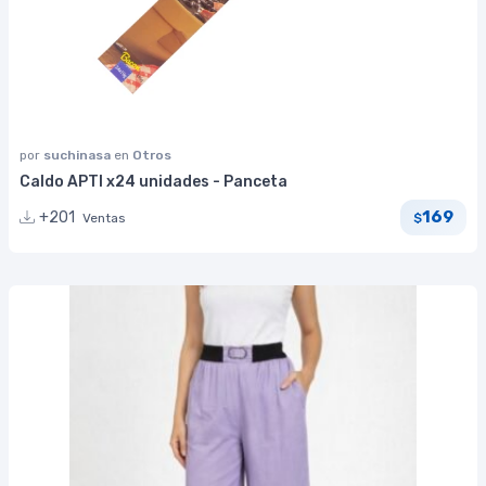
por
suchinasa
en
Otros
Caldo APTI x24 unidades - Panceta
169
+201
Ventas
$