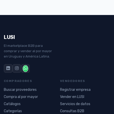
LUSI
El marketplace B2B para
comprar y vender al por mayor
en Uruguay y América Latina.
COMPRADORES
VENDEDORES
Buscar proveedores
Registrar empresa
Compra al por mayor
Vender en LUSI
Catálogos
Servicios de datos
Categorías
Consultas B2B