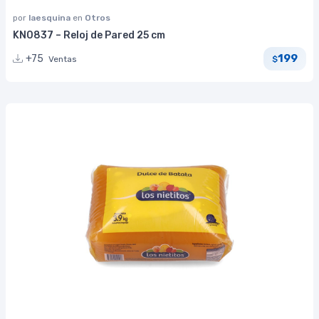
por
laesquina
en
Otros
KN0837 – Reloj de Pared 25 cm
199
+75
Ventas
$