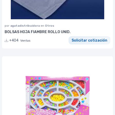
por
agatadistribuidora
en
Otros
BOLSAS HOJA FIAMBRE ROLLO UNID.
+404
Solicitar cotización
Ventas