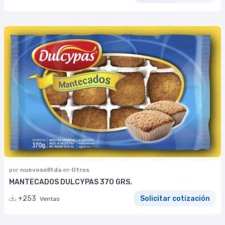
por
nuevosolltda
en
Otros
MANTECADOS DULCYPAS 370 GRS.
+253
Solicitar cotización
Ventas