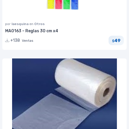
por
laesquina
en
Otros
MA0163 – Reglas 30 cm x4
49
+138
Ventas
$