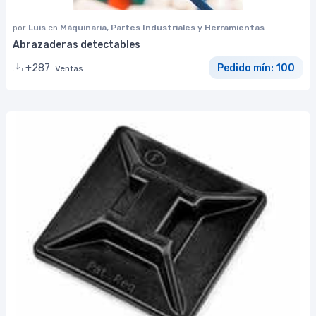
por
Luis
en
Máquinaria, Partes Industriales y Herramientas
Abrazaderas detectables
+287
Pedido mín: 100
Ventas