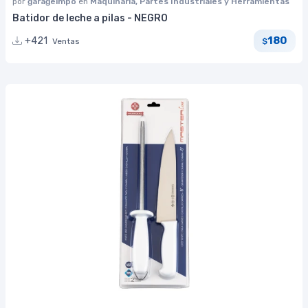
por
garageimpo
en
Máquinaria, Partes Industriales y Herramientas
Batidor de leche a pilas - NEGRO
180
+421
Ventas
$