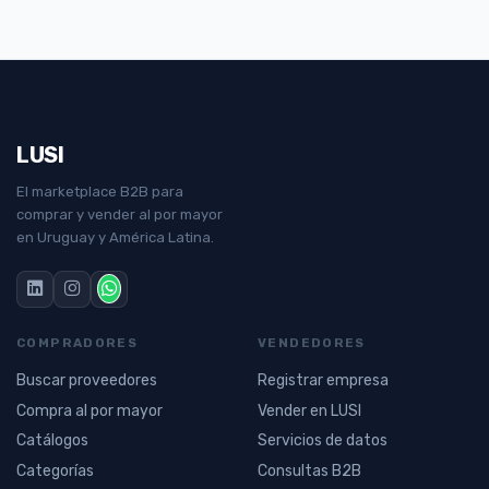
LUSI
El marketplace B2B para
comprar y vender al por mayor
en Uruguay y América Latina.
COMPRADORES
VENDEDORES
Buscar proveedores
Registrar empresa
Compra al por mayor
Vender en LUSI
Catálogos
Servicios de datos
Categorías
Consultas B2B