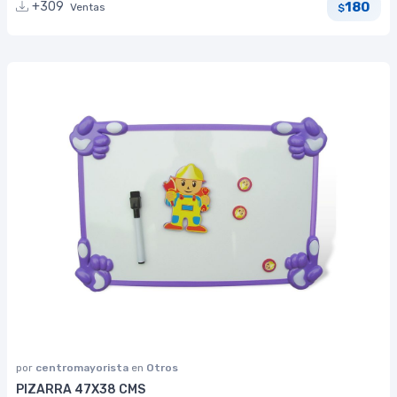
180
+309
Ventas
$
por
centromayorista
en
Otros
PIZARRA 47X38 CMS