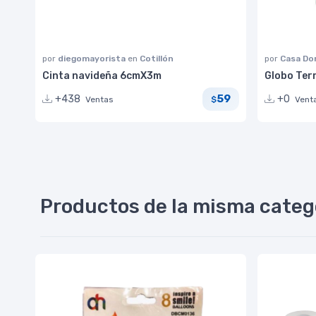
por
diegomayorista
en
Cotillón
por
Casa Do
Cinta navideña 6cmX3m
Globo Ter
59
+438
+0
Ventas
Vent
$
Productos de la misma categ