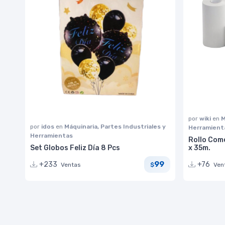
por
wiki
en
M
por
idos
en
Máquinaria, Partes Industriales y
Herramient
Herramientas
Rollo Com
Set Globos Feliz Día 8 Pcs
x 35m.
99
+233
+76
Ventas
Ven
$