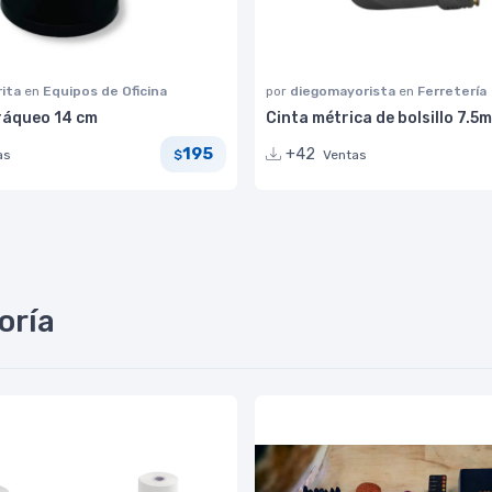
rita
en
Equipos de Oficina
por
diegomayorista
en
Ferretería
ráqueo 14 cm
Cinta métrica de bolsillo 7.5m
195
+42
as
Ventas
$
oría