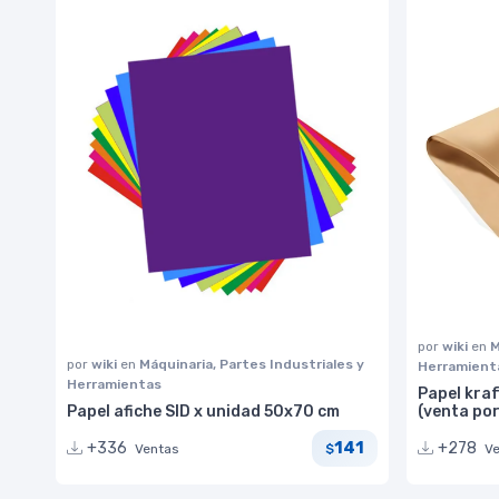
por
wiki
en
M
por
wiki
en
Máquinaria, Partes Industriales y
Herramient
Herramientas
Papel kraf
Papel afiche SID x unidad 50x70 cm
(venta por
141
+336
+278
Ventas
V
$