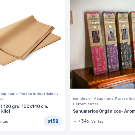
áquinaria, Partes Industriales y
por
idos
en
Máquinaria, Partes Ind
as
Herramientas
t 120 grs. 100x140 cm.
 kilo)
Sahumerios Orgánicos- Aro
152
+346
entas
Ventas
$