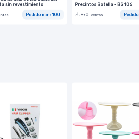
ta sin revestimiento
Precintos Botella - BS 106
Pedido mín: 100
+70
Pedido
entas
Ventas