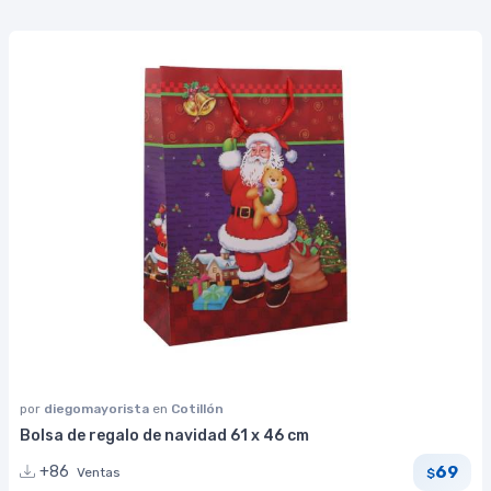
por
diegomayorista
en
Cotillón
Bolsa de regalo de navidad 61 x 46 cm
69
+86
Ventas
$