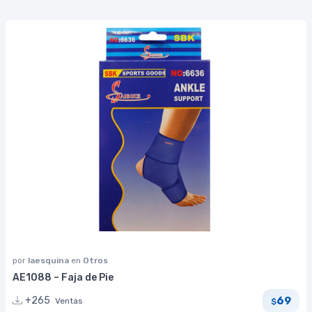
por
laesquina
en
Otros
AE1088 – Faja de Pie
69
+265
Ventas
$