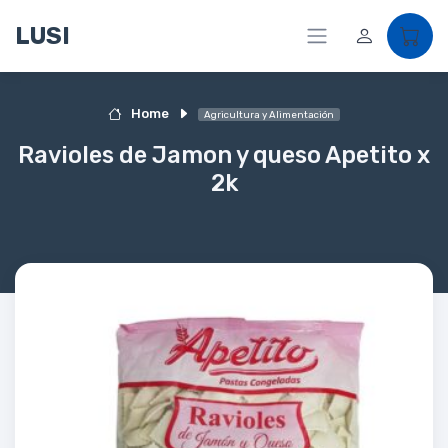
LUSI
Home
Agricultura y Alimentación
Ravioles de Jamon y queso Apetito x
2k