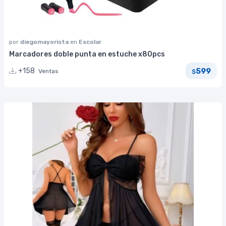
por
diegomayorista
en
Escolar
Marcadores doble punta en estuche x80pcs
599
+158
Ventas
$