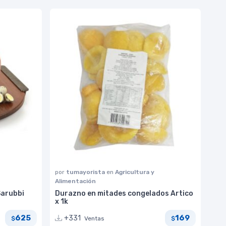
por
tumayorista
en
Agricultura y
Alimentación
arubbi
Durazno en mitades congelados Artico
x 1k
625
169
+331
Ventas
$
$