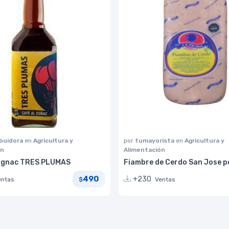
ibuidora
en
Agricultura y
por
tumayorista
en
Agricultura y
ón
Alimentación
Cognac TRES PLUMAS
Fiambre de Cerdo San Jose 
490
+230
entas
Ventas
$