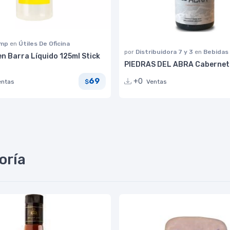
omp
en
Útiles De Oficina
por
Distribuidora 7 y 3
en
Bebidas
n Barra Líquido 125ml Stick
PIEDRAS DEL ABRA Cabernet
69
+0
entas
Ventas
$
oría