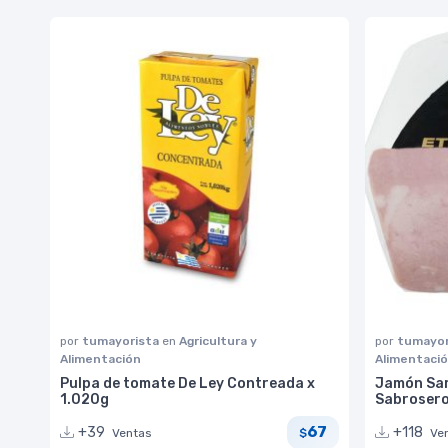
por
tumayorista
en
Agricultura y
por
tumayor
Alimentación
Alimentaci
Pulpa de tomate De Ley Contreada x
Jamón Sar
1.020g
Sabroser
67
+39
+118
Ventas
Ve
$