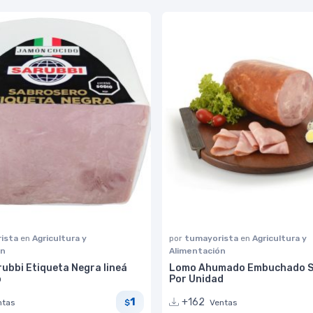
ista
en
Agricultura y
por
tumayorista
en
Agricultura y
ón
Alimentación
ubbi Etiqueta Negra lineá
Lomo Ahumado Embuchado S
o
Por Unidad
1
+162
ntas
Ventas
$