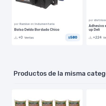
por
distric
por
Ramise
en
Indumentaria
Adhesivo e
Bolso Deldo Bordado Chico
up Deli
580
+0
+224
Ventas
V
$
Productos de la misma categ