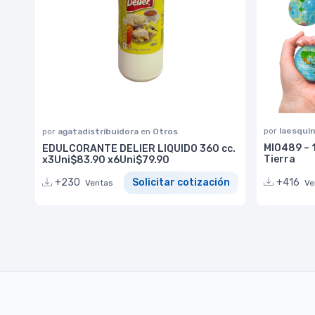
por
laesqui
por
agatadistribuidora
en
Otros
MI0489 – 
EDULCORANTE DELIER LIQUIDO 360 cc.
Tierra
x3Uni$83.90 x6Uni$79.90
+416
+230
Solicitar cotización
Ve
Ventas