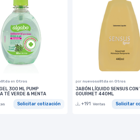
lltda
en
Otros
por
nuevosolltda
en
Otros
GEL 300 ML PUMP
JABÓN LÍQUIDO SENSUS CON
A TÉ VERDE & MENTA
GOURMET 440ML
Solicitar cotización
+191
Solicitar c
tas
Ventas