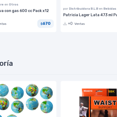
bre
en
Otros
por
Distribuidora B.L.B
en
Bebidas
va con gas 600 cc Pack x12
Patricia Lager Lata 473 ml P
670
+0
ntas
Ventas
$
oría