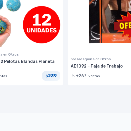
na
en
Otros
por
laesquina
en
Otros
12 Pelotas Blandas Planeta
AE1092 – Faja de Trabajo
239
+267
ntas
Ventas
$