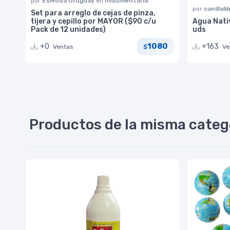
por
EsModa Uruguay
en
Indumentaria
por
canillali
Set para arreglo de cejas de pinza,
tijera y cepillo por MAYOR ($90 c/u
Agua Nati
Pack de 12 unidades)
uds
1080
+0
+163
Ventas
Ve
$
Productos de la misma categ