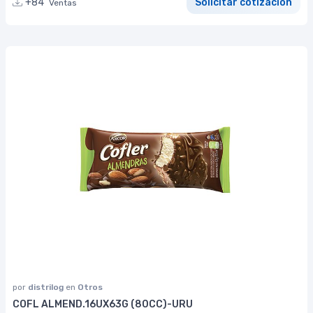
+84
Solicitar cotización
Ventas
por
distrilog
en
Otros
COFL ALMEND.16UX63G (80CC)-URU