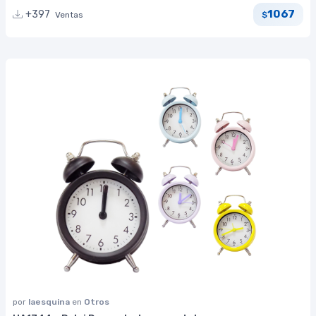
1067
+397
Ventas
$
por
laesquina
en
Otros