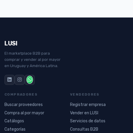
LUSI
El marketplace B2B para
comprar y vender al por mayor
en Uruguay y América Latina.
COMPRADORES
VENDEDORES
Buscar proveedores
Registrar empresa
Compra al por mayor
Vender en LUSI
Catálogos
Servicios de datos
Categorías
Consultas B2B