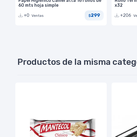
Papel Higiénico Cameratta 16 rollos de
Rollo Tér
60 mts hoja simple
x32
299
+0
+206
Ventas
V
$
Productos de la misma categ