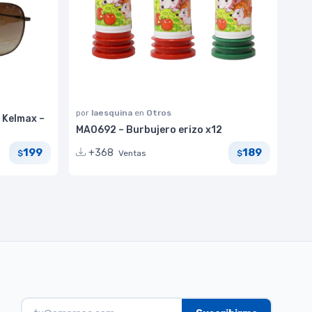
por
laesquina
en
Otros
 Kelmax –
MA0692 – Burbujero erizo x12
199
189
+368
Ventas
$
$