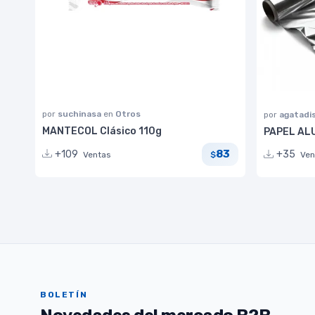
por
suchinasa
en
Otros
por
agatadi
MANTECOL Clásico 110g
PAPEL ALUM
83
+109
+35
Ventas
$
Ven
BOLETÍN