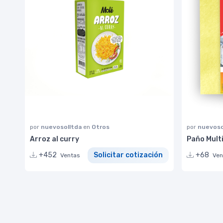
por
nuevosolltda
en
Otros
por
nuevoso
Arroz al curry
Paño Multi
+452
Solicitar cotización
+68
Ventas
Ven