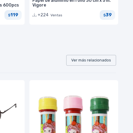
Papel de aluminio en rollo 30 cm x 5 m.
os 600pcs
Vigore
119
39
+224
Ventas
$
$
Ver más relacionados