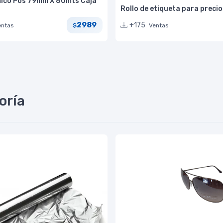
mico Pos 79mm X 80mts Caja
Rollo de etiqueta para preci
2989
+175
entas
Ventas
$
oría