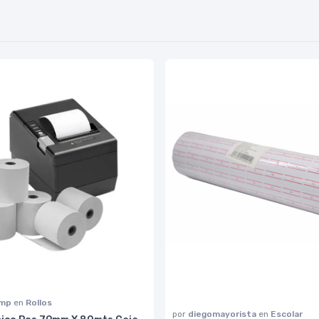
omp
en
Rollos
por
diegomayorista
en
Escolar