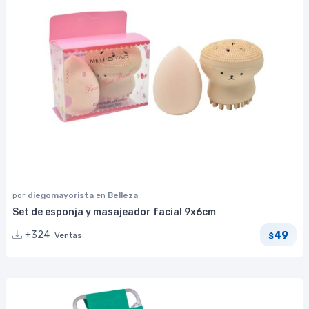
por
diegomayorista
en
Belleza
Set de esponja y masajeador facial 9x6cm
49
+324
Ventas
$