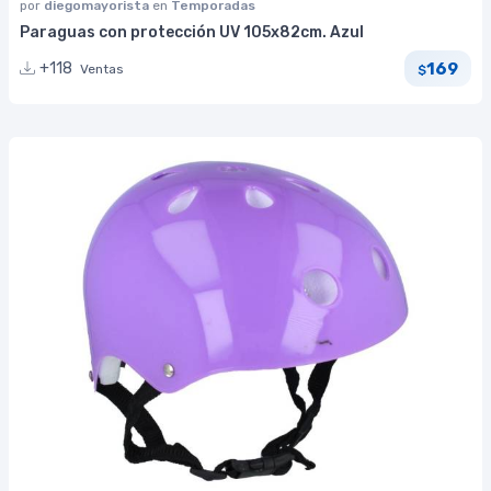
por
diegomayorista
en
Temporadas
Paraguas con protección UV 105x82cm. Azul
169
+118
Ventas
$