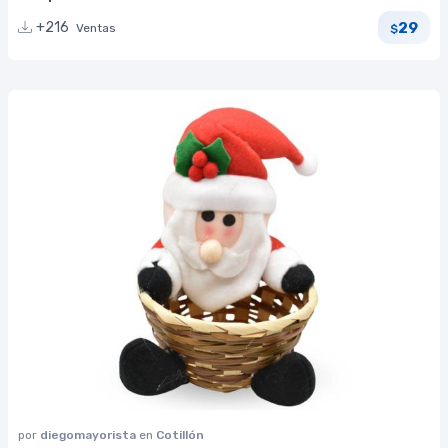
29
+216
Ventas
$
por
diegomayorista
en
Cotillón