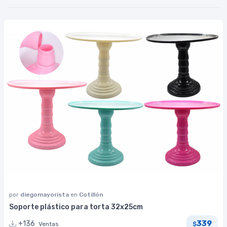
por
diegomayorista
en
Cotillón
Soporte plástico para torta 32x25cm
339
+136
Ventas
$