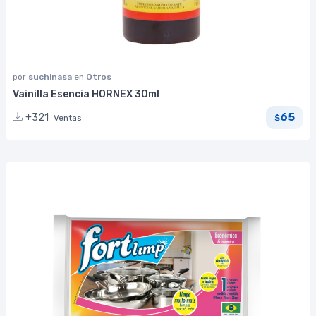
por
suchinasa
en
Otros
Vainilla Esencia HORNEX 30ml
65
+321
Ventas
$