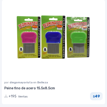
por
diegomayorista
en
Belleza
Peine fino de acero 15.5x8.5cm
49
+195
Ventas
$