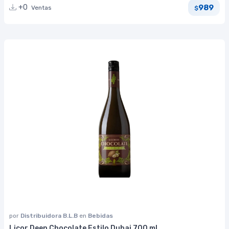
989
+0
Ventas
$
por
Distribuidora B.L.B
en
Bebidas
Licor Deep Chocolate Estilo Dubai 700 ml