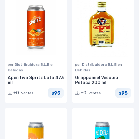
por
Distribuidora B.L.B
en
por
Distribuidora B.L.B
en
Bebidas
Bebidas
Aperitiva Spritz Lata 473
Grappamiel Vesubio
ml
Petaca 200 ml
95
95
+0
+0
Ventas
Ventas
$
$