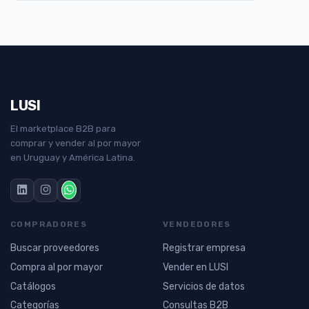
LUSI
El marketplace B2B para
comprar y vender al por mayor
en Uruguay y América Latina.
COMPRADORES
VENDEDORES
Buscar proveedores
Registrar empresa
Compra al por mayor
Vender en LUSI
Catálogos
Servicios de datos
Categorías
Consultas B2B