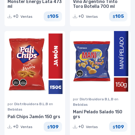
Monster Energy Lata 473
Vino Argentino Tinto
ml
Toro Botella 700 ml
105
105
+0
+0
Ventas
Ventas
$
$
por
Distribuidora B.L.B
en
por
Distribuidora B.L.B
en
Bebidas
Bebidas
Maní Pelado Salado 150
Pali Chips Jamón 150 grs
grs
109
109
+0
+0
Ventas
Ventas
$
$