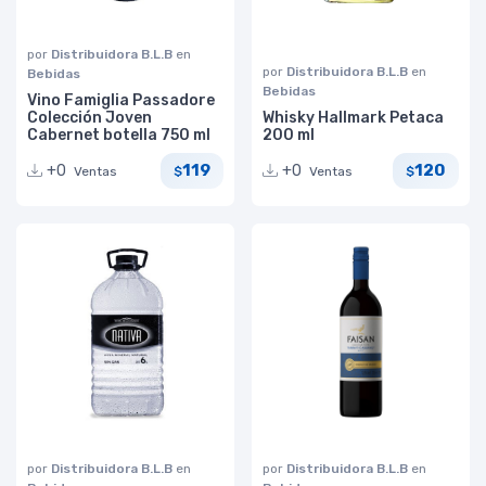
por
Distribuidora B.L.B
en
por
Distribuidora B.L.B
en
Bebidas
Bebidas
Vino Famiglia Passadore
Colección Joven
Whisky Hallmark Petaca
Cabernet botella 750 ml
200 ml
119
120
+0
+0
Ventas
Ventas
$
$
por
Distribuidora B.L.B
en
por
Distribuidora B.L.B
en