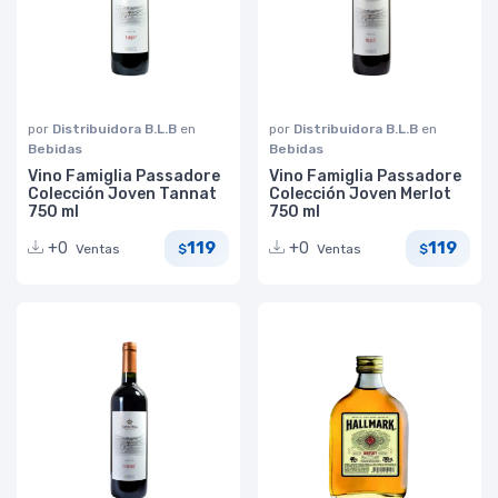
por
Distribuidora B.L.B
en
por
Distribuidora B.L.B
en
Bebidas
Bebidas
Vino Famiglia Passadore
Vino Famiglia Passadore
Colección Joven Tannat
Colección Joven Merlot
750 ml
750 ml
119
119
+0
+0
Ventas
Ventas
$
$