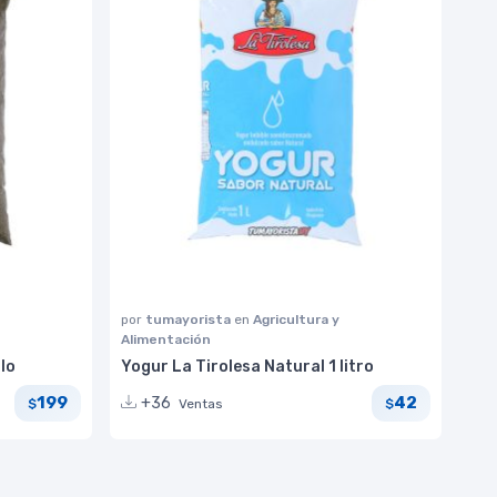
por
tumayorista
en
Agricultura y
Alimentación
lo
Yogur La Tirolesa Natural 1 litro
199
42
+36
Ventas
$
$