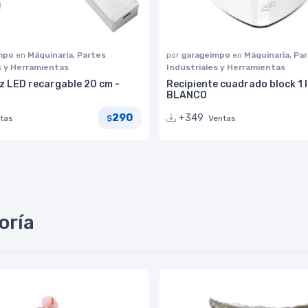
impo
en
Máquinaria, Partes
por
garageimpo
en
Máquinaria, Pa
s y Herramientas
Industriales y Herramientas
z LED recargable 20 cm -
Recipiente cuadrado block 1 l
BLANCO
290
+349
tas
Ventas
$
oría