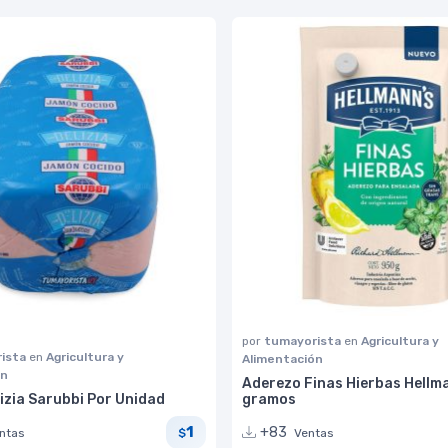
por
tumayorista
en
Agricultura y
ista
en
Agricultura y
Alimentación
ón
Aderezo Finas Hierbas Hellm
izia Sarubbi Por Unidad
gramos
1
+83
ntas
Ventas
$