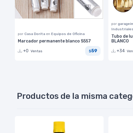
por
garage
Industriale
por
Casa Dorita
en
Equipos de Oficina
Tubo de lu
Marcador permanente blanco S557
BLANCO
59
+0
+34
Ventas
Ven
$
Productos de la misma categ