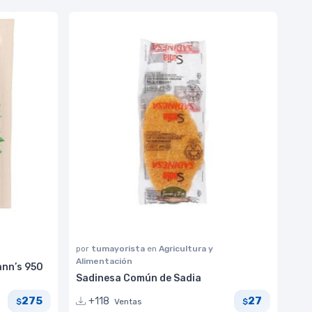
por
tumayorista
en
Agricultura y
Alimentación
ann’s 950
Sadinesa Común de Sadia
275
27
+118
Ventas
$
$