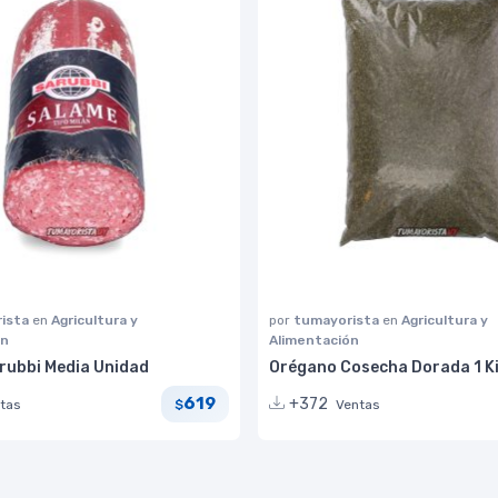
ista
en
Agricultura y
por
tumayorista
en
Agricultura y
ón
Alimentación
rubbi Media Unidad
Orégano Cosecha Dorada 1 Ki
619
+372
tas
Ventas
$