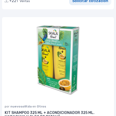
+221
Solicitar cotización
Ventas
por
nuevosolltda
en
Otros
KIT SHAMPOO 325 ML + ACONDICIONADOR 325 ML.