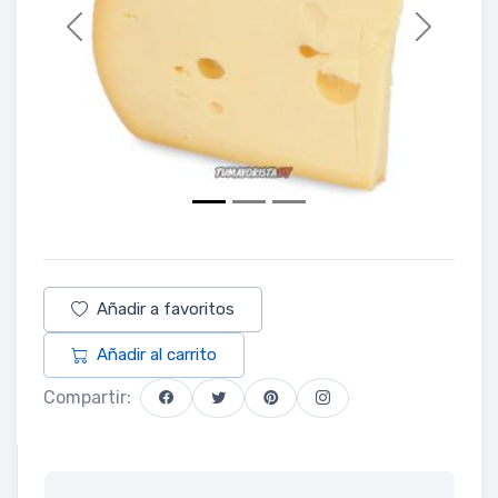
Previous
Next
Añadir a favoritos
Añadir al carrito
Compartir: