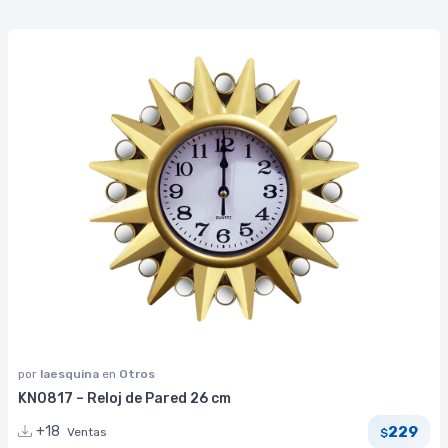
por
laesquina
en
Otros
KN0817 – Reloj de Pared 26 cm
229
+18
Ventas
$