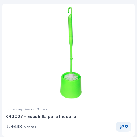
por
laesquina
en
Otros
KN0027 – Escobilla para Inodoro
39
+448
Ventas
$