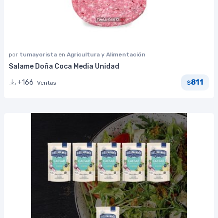
por
tumayorista
en
Agricultura y Alimentación
Salame Doña Coca Media Unidad
811
+166
Ventas
$