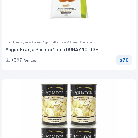
por
tumayorista
en
Agricultura y Alimentación
Yogur Granja Pocha x1 litro DURAZNO LIGHT
70
+397
Ventas
$