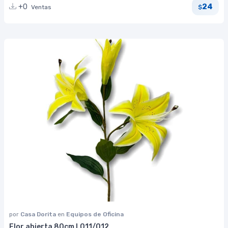
24
+0
Ventas
$
por
Casa Dorita
en
Equipos de Oficina
Flor abierta 80cm I.011/012