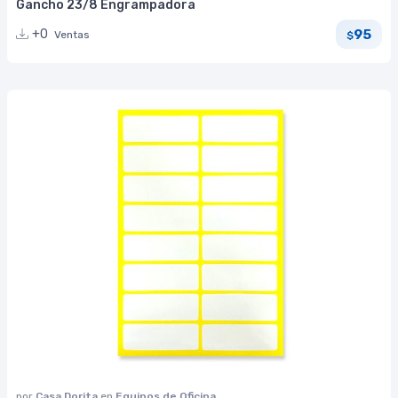
Gancho 23/8 Engrampadora
95
+0
Ventas
$
por
Casa Dorita
en
Equipos de Oficina