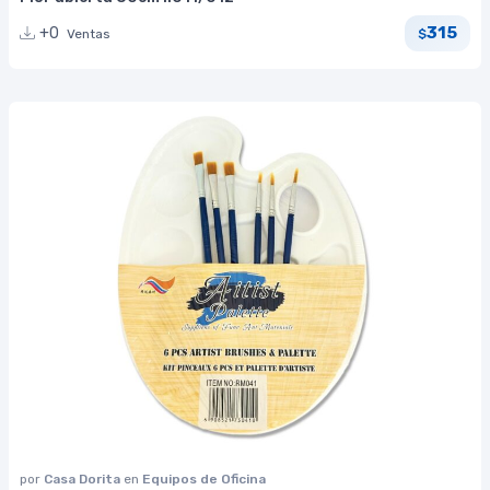
315
+0
Ventas
$
por
Casa Dorita
en
Equipos de Oficina