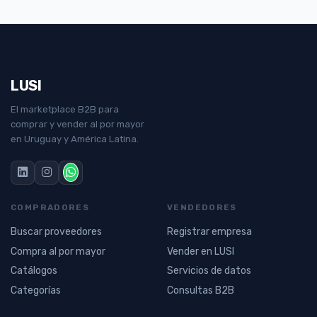
LUSI
El marketplace B2B para
comprar y vender al por mayor
en Uruguay y América Latina.
COMPRADORES
VENDEDORES
Buscar proveedores
Registrar empresa
Compra al por mayor
Vender en LUSI
Catálogos
Servicios de datos
Categorías
Consultas B2B