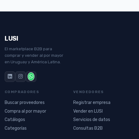
LUSI
El marketplace B2B para
comprar y vender al por mayor
en Uruguay y América Latina.
COMPRADORES
VENDEDORES
Buscar proveedores
Registrar empresa
Compra al por mayor
Vender en LUSI
Catálogos
Servicios de datos
Categorías
Consultas B2B