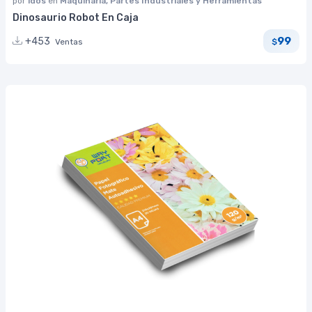
por
idos
en
Máquinaria, Partes Industriales y Herramientas
Dinosaurio Robot En Caja
99
+453
Ventas
$