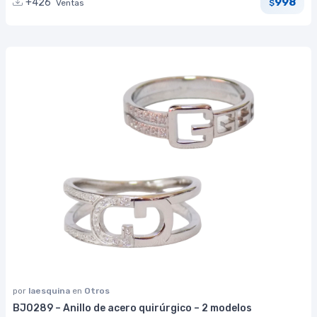
998
+426
Ventas
$
por
laesquina
en
Otros
BJ0289 – Anillo de acero quirúrgico – 2 modelos