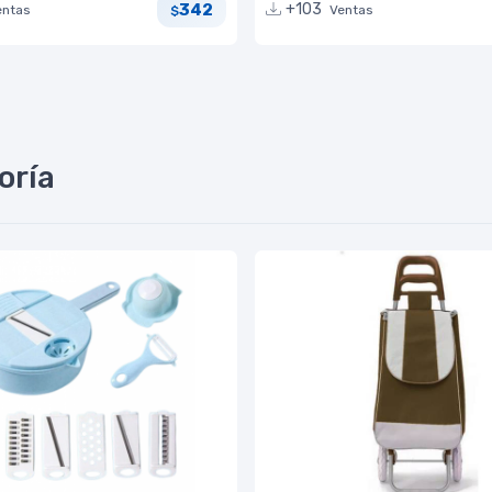
342
+103
entas
Ventas
$
oría