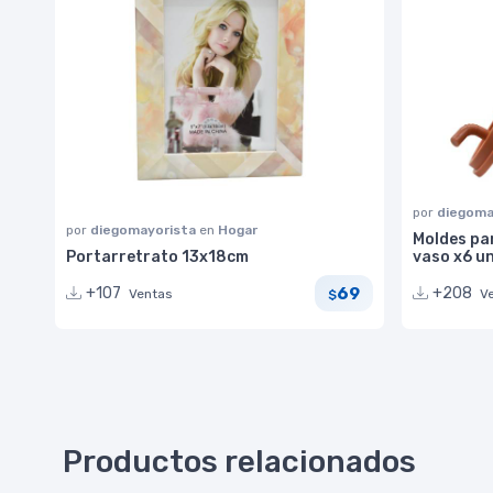
por
diegoma
por
diegomayorista
en
Hogar
Moldes pa
Portarretrato 13x18cm
vaso x6 u
69
+107
+208
Ventas
V
$
Productos relacionados