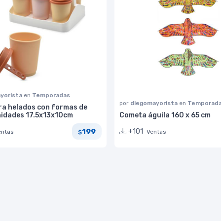
yorista
en
Temporadas
por
diegomayorista
en
Temporad
ra helados con formas de
nidades 17.5x13x10cm
Cometa águila 160 x 65 cm
199
+101
entas
Ventas
$