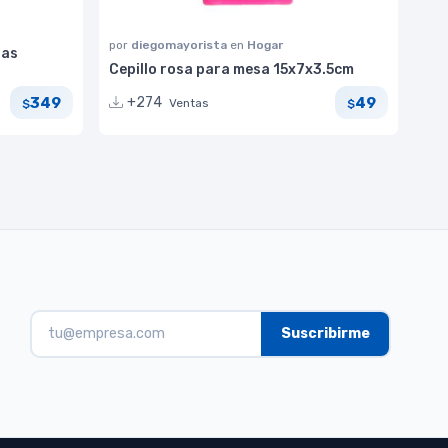
por
diegomayorista
en
Hogar
das
Cepillo rosa para mesa 15x7x3.5cm
349
49
+274
Ventas
$
$