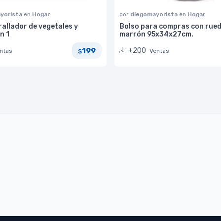
yorista
en
Hogar
por
diegomayorista
en
Hogar
allador de vegetales y
Bolso para compras con rue
n 1
marrón 95x34x27cm.
199
+200
ntas
Ventas
$