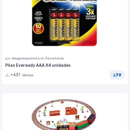
por
diegomayorista
en
Ferretería
Pilas Eveready AAA X4 unidades
79
+431
Ventas
$