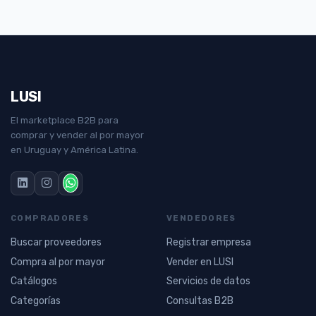
LUSI
El marketplace B2B para
comprar y vender al por mayor
en Uruguay y América Latina.
COMPRADORES
VENDEDORES
Buscar proveedores
Registrar empresa
Compra al por mayor
Vender en LUSI
Catálogos
Servicios de datos
Categorías
Consultas B2B