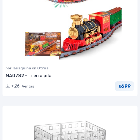
por
laesquina
en
Otros
MA0782 – Tren a pila
699
+26
Ventas
$