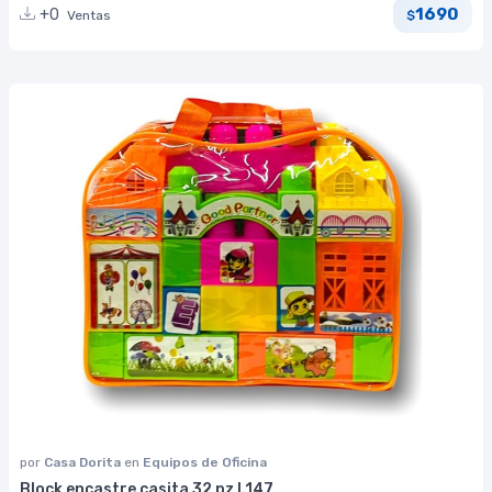
1690
+0
Ventas
$
por
Casa Dorita
en
Equipos de Oficina
Block encastre casita 32 pz I.147