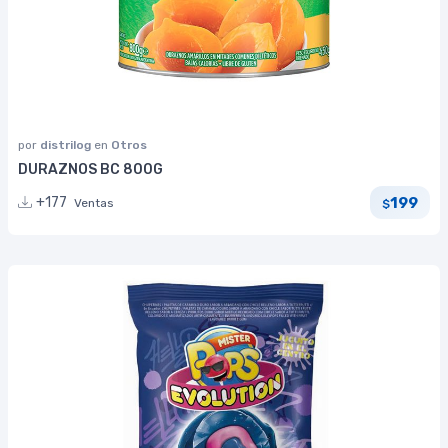
por
distrilog
en
Otros
DURAZNOS BC 800G
199
+177
Ventas
$