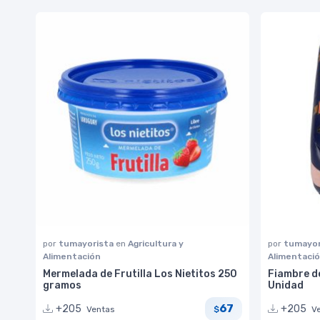
por
tumayorista
en
Agricultura y
por
tumayor
Alimentación
Alimentaci
Mermelada de Frutilla Los Nietitos 250
Fiambre d
gramos
Unidad
67
+205
+205
Ventas
V
$