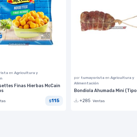
ista
en
Agricultura y
por
tumayorista
en
Agricultura y
ón
Alimentación
settes Finas Hierbas McCain
os
Bondiola Ahumada Mini (Tipo
115
+285
tas
Ventas
$