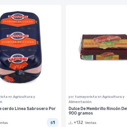
ista
en
Agricultura y
por
tumayorista
en
Agricultura y
ón
Alimentación
e cerdo Lìnea Sabrosero Por
Dulce De Membrillo Rincón De
900 gramos
1
+132
entas
Ventas
$