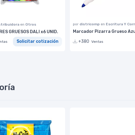
por
districomp
en
Escritura Y Cor
stribuidora
en
Otros
Marcador Pizarra Grueso Azu
ES GRUESOS DALI x6 UNID.
+380
Solicitar cotización
Ventas
ntas
oría