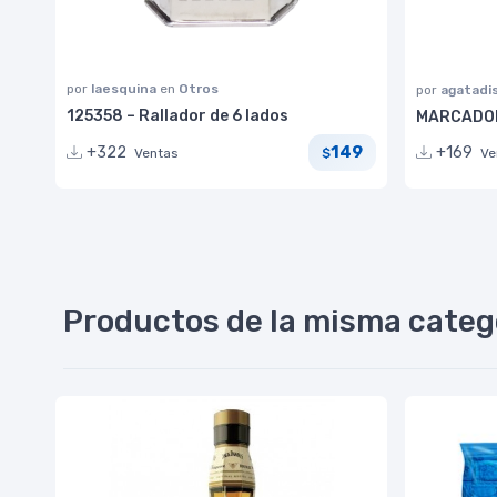
por
laesquina
en
Otros
por
agatadi
125358 – Rallador de 6 lados
MARCADOR
149
+322
+169
Ventas
$
Ve
Productos de la misma categ