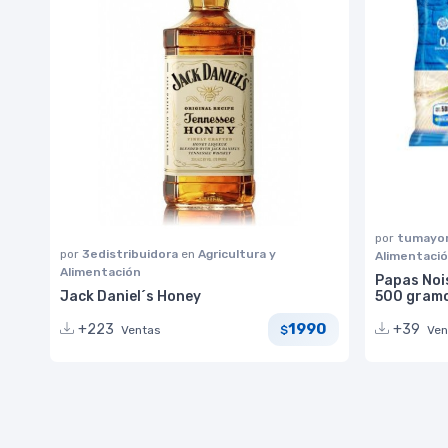
por
tumayor
por
3edistribuidora
en
Agricultura y
Alimentaci
Alimentación
Papas Noi
Jack Daniel´s Honey
500 gram
1990
+223
+39
Ventas
Ven
$