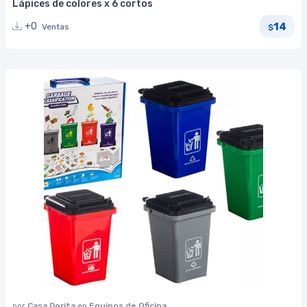
Lápices de colores x 6 cortos
14
+0
Ventas
$
por
Casa Dorita
en
Equipos de Oficina