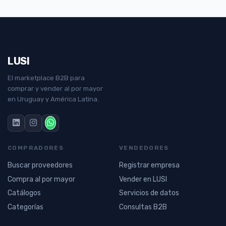
LUSI
El marketplace B2B para
comprar y vender al por mayor
en Uruguay y América Latina.
COMPRADORES
VENDEDORES
Buscar proveedores
Registrar empresa
Compra al por mayor
Vender en LUSI
Catálogos
Servicios de datos
Categorías
Consultas B2B