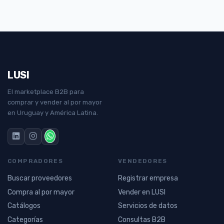
LUSI
El marketplace B2B para
comprar y vender al por mayor
en Uruguay y América Latina.
COMPRADORES
VENDEDORES
Buscar proveedores
Registrar empresa
Compra al por mayor
Vender en LUSI
Catálogos
Servicios de datos
Categorías
Consultas B2B