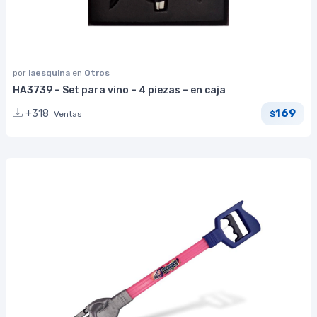
por
laesquina
en
Otros
HA3739 – Set para vino – 4 piezas – en caja
169
+318
Ventas
$