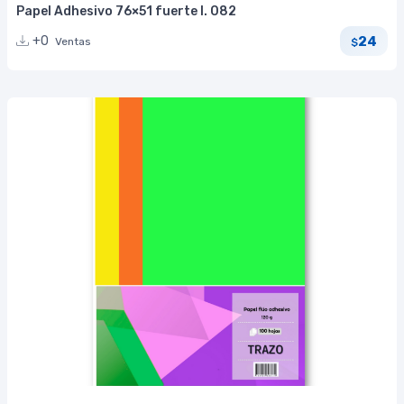
Papel Adhesivo 76×51 fuerte I. 082
24
+0
Ventas
$