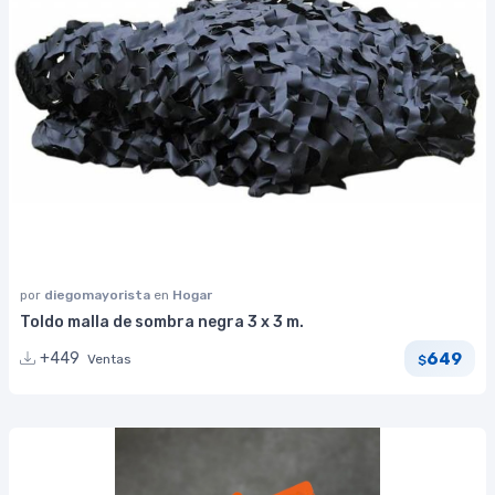
por
diegomayorista
en
Hogar
Toldo malla de sombra negra 3 x 3 m.
649
+449
Ventas
$