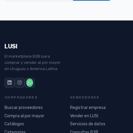
LUSI
El marketplace B2B para
comprar y vender al por mayor
en Uruguay y América Latina.
COMPRADORES
VENDEDORES
Buscar proveedores
Registrar empresa
Compra al por mayor
Vender en LUSI
Catálogos
Servicios de datos
Categorías
Consultas B2B