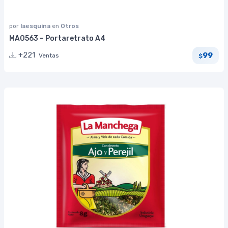
por
laesquina
en
Otros
MA0563 – Portaretrato A4
99
+221
Ventas
$