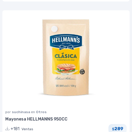
por
suchinasa
en
Otros
Mayonesa HELLMANNS 950CC
289
+181
Ventas
$